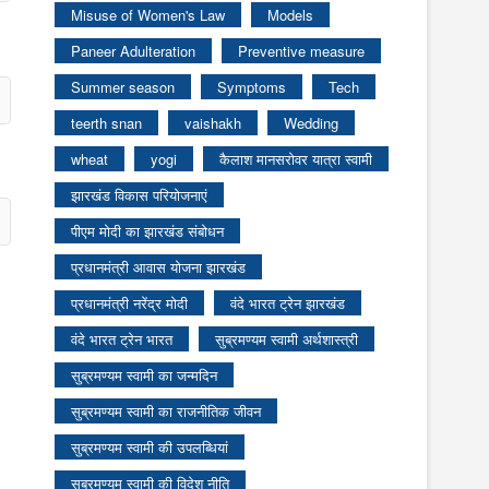
Misuse of Women's Law
Models
Paneer Adulteration
Preventive measure
Summer season
Symptoms
Tech
teerth snan
vaishakh
Wedding
wheat
yogi
कैलाश मानसरोवर यात्रा स्वामी
झारखंड विकास परियोजनाएं
पीएम मोदी का झारखंड संबोधन
प्रधानमंत्री आवास योजना झारखंड
प्रधानमंत्री नरेंद्र मोदी
वंदे भारत ट्रेन झारखंड
वंदे भारत ट्रेन भारत
सुब्रमण्यम स्वामी अर्थशास्त्री
सुब्रमण्यम स्वामी का जन्मदिन
सुब्रमण्यम स्वामी का राजनीतिक जीवन
सुब्रमण्यम स्वामी की उपलब्धियां
सुब्रमण्यम स्वामी की विदेश नीति