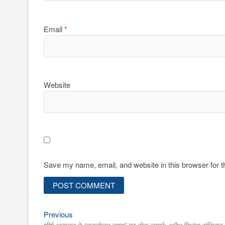
Email
*
Website
Save my name, email, and website in this browser for 
Previous
Post
Previous
post: