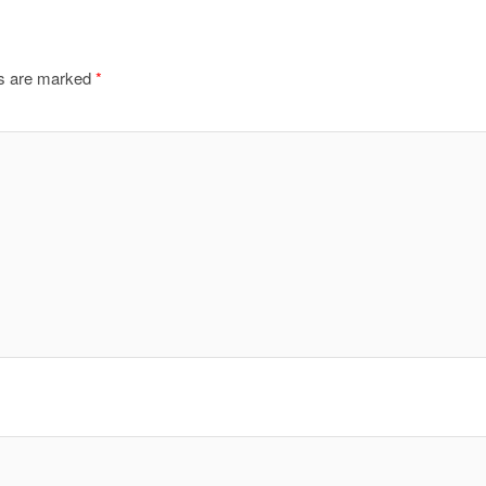
ds are marked
*