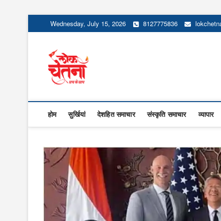
Skip
Wednesday, July 15, 2026
8127775836
lokchet
to
content
Lok Chetna
होम
सुर्खियां
देशहित समाचार
संस्कृति समाचार
व्यापार