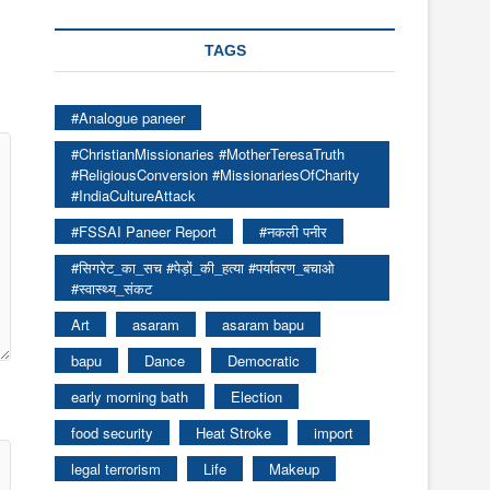
TAGS
#Analogue paneer
#ChristianMissionaries #MotherTeresaTruth
#ReligiousConversion #MissionariesOfCharity
#IndiaCultureAttack
#FSSAI Paneer Report
#नकली पनीर
#सिगरेट_का_सच #पेड़ों_की_हत्या #पर्यावरण_बचाओ
#स्वास्थ्य_संकट
Art
asaram
asaram bapu
bapu
Dance
Democratic
early morning bath
Election
food security
Heat Stroke
import
legal terrorism
Life
Makeup