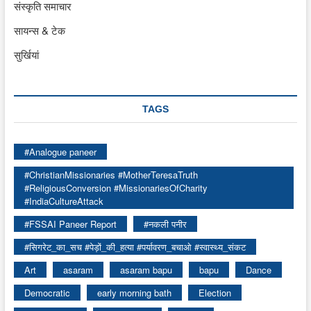
संस्कृति समाचार
सायन्स & टेक
सुर्खियां
TAGS
#Analogue paneer
#ChristianMissionaries #MotherTeresaTruth
#ReligiousConversion #MissionariesOfCharity
#IndiaCultureAttack
#FSSAI Paneer Report
#नकली पनीर
#सिगरेट_का_सच #पेड़ों_की_हत्या #पर्यावरण_बचाओ #स्वास्थ्य_संकट
Art
asaram
asaram bapu
bapu
Dance
Democratic
early morning bath
Election