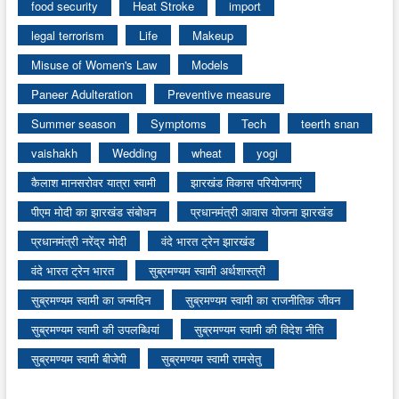
food security
Heat Stroke
import
legal terrorism
Life
Makeup
Misuse of Women's Law
Models
Paneer Adulteration
Preventive measure
Summer season
Symptoms
Tech
teerth snan
vaishakh
Wedding
wheat
yogi
कैलाश मानसरोवर यात्रा स्वामी
झारखंड विकास परियोजनाएं
पीएम मोदी का झारखंड संबोधन
प्रधानमंत्री आवास योजना झारखंड
प्रधानमंत्री नरेंद्र मोदी
वंदे भारत ट्रेन झारखंड
वंदे भारत ट्रेन भारत
सुब्रमण्यम स्वामी अर्थशास्त्री
सुब्रमण्यम स्वामी का जन्मदिन
सुब्रमण्यम स्वामी का राजनीतिक जीवन
सुब्रमण्यम स्वामी की उपलब्धियां
सुब्रमण्यम स्वामी की विदेश नीति
सुब्रमण्यम स्वामी बीजेपी
सुब्रमण्यम स्वामी रामसेतु