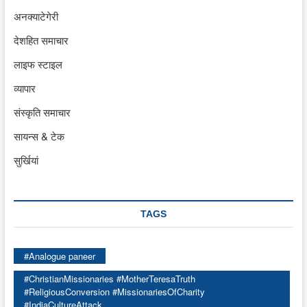
अनक्याटेगेरी
देशहित समाचार
लाइफ स्टाइल
व्यापार
संस्कृति समाचार
सायन्स & टेक
सुर्खियां
TAGS
#Analogue paneer
#ChristianMissionaries #MotherTeresaTruth
#ReligiousConversion #MissionariesOfCharity
#IndiaCultureAttack