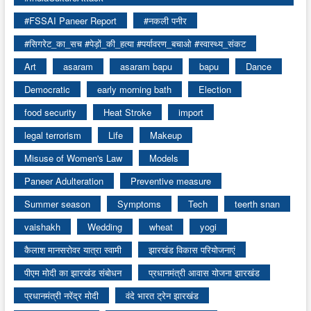
#FSSAI Paneer Report
#नकली पनीर
#सिगरेट_का_सच #पेड़ों_की_हत्या #पर्यावरण_बचाओ #स्वास्थ्य_संकट
Art
asaram
asaram bapu
bapu
Dance
Democratic
early morning bath
Election
food security
Heat Stroke
import
legal terrorism
Life
Makeup
Misuse of Women's Law
Models
Paneer Adulteration
Preventive measure
Summer season
Symptoms
Tech
teerth snan
vaishakh
Wedding
wheat
yogi
कैलाश मानसरोवर यात्रा स्वामी
झारखंड विकास परियोजनाएं
पीएम मोदी का झारखंड संबोधन
प्रधानमंत्री आवास योजना झारखंड
प्रधानमंत्री नरेंद्र मोदी
वंदे भारत ट्रेन झारखंड