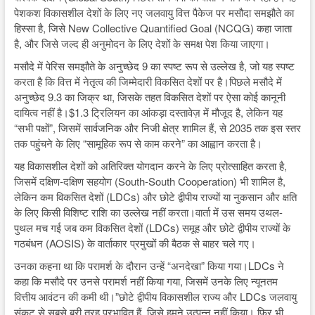
पेशकश विकासशील देशों के लिए नए जलवायु वित्त पैकेज पर मसौदा समझौते का
हिस्सा है, जिसे New Collective Quantified Goal (NCQG) कहा जाता
है, और जिसे जल्द ही अनुमोदन के लिए देशों के समक्ष पेश किया जाएगा।
मसौदे में पेरिस समझौते के अनुच्छेद 9 का स्पष्ट रूप से उल्लेख है, जो यह स्पष्ट
करता है कि वित्त में नेतृत्व की जिम्मेदारी विकसित देशों पर है।पिछले मसौदे में
अनुच्छेद 9.3 का जिक्र था, जिसके तहत विकसित देशों पर ऐसा कोई कानूनी
दायित्व नहीं है।$1.3 ट्रिलियन का आंकड़ा दस्तावेज़ में मौजूद है, लेकिन यह
“सभी पक्षों”, जिसमें सार्वजनिक और निजी क्षेत्र शामिल हैं, से 2035 तक इस स्तर
तक पहुंचने के लिए “सामूहिक रूप से काम करने” का आह्वान करता है।
यह विकासशील देशों को अतिरिक्त योगदान करने के लिए प्रोत्साहित करता है,
जिसमें दक्षिण-दक्षिण सहयोग (South-South Cooperation) भी शामिल है,
लेकिन कम विकसित देशों (LDCs) और छोटे द्वीपीय राज्यों या नुकसान और क्षति
के लिए किसी विशिष्ट राशि का उल्लेख नहीं करता।वार्ता में उस समय उथल-
पुथल मच गई जब कम विकसित देशों (LDCs) समूह और छोटे द्वीपीय राज्यों के
गठबंधन (AOSIS) के वार्ताकार प्रमुखों की बैठक से बाहर चले गए।
उनका कहना था कि परामर्श के दौरान उन्हें “अनदेखा” किया गया।LDCs ने
कहा कि मसौदे पर उनसे परामर्श नहीं किया गया, जिसमें उनके लिए न्यूनतम
वित्तीय आवंटन की कमी थी।”छोटे द्वीपीय विकासशील राज्य और LDCs जलवायु
संकट से सबसे बुरी तरह प्रभावित हैं, जिसे हमने उत्पन्न नहीं किया। फिर भी,