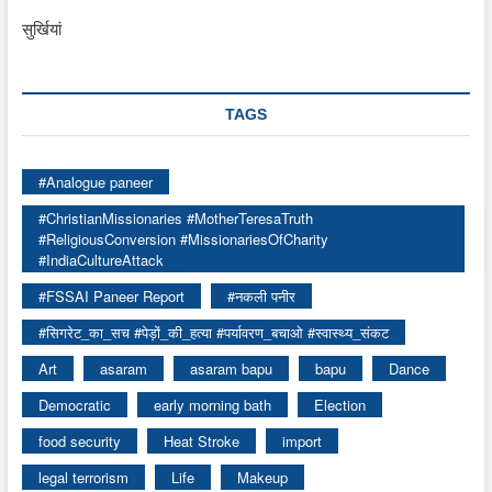
सुर्खियां
TAGS
#Analogue paneer
#ChristianMissionaries #MotherTeresaTruth
#ReligiousConversion #MissionariesOfCharity
#IndiaCultureAttack
#FSSAI Paneer Report
#नकली पनीर
#सिगरेट_का_सच #पेड़ों_की_हत्या #पर्यावरण_बचाओ #स्वास्थ्य_संकट
Art
asaram
asaram bapu
bapu
Dance
Democratic
early morning bath
Election
food security
Heat Stroke
import
legal terrorism
Life
Makeup