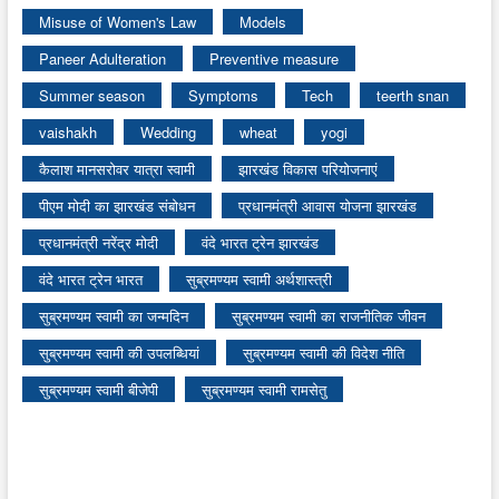
Misuse of Women's Law
Models
Paneer Adulteration
Preventive measure
Summer season
Symptoms
Tech
teerth snan
vaishakh
Wedding
wheat
yogi
कैलाश मानसरोवर यात्रा स्वामी
झारखंड विकास परियोजनाएं
पीएम मोदी का झारखंड संबोधन
प्रधानमंत्री आवास योजना झारखंड
प्रधानमंत्री नरेंद्र मोदी
वंदे भारत ट्रेन झारखंड
वंदे भारत ट्रेन भारत
सुब्रमण्यम स्वामी अर्थशास्त्री
सुब्रमण्यम स्वामी का जन्मदिन
सुब्रमण्यम स्वामी का राजनीतिक जीवन
सुब्रमण्यम स्वामी की उपलब्धियां
सुब्रमण्यम स्वामी की विदेश नीति
सुब्रमण्यम स्वामी बीजेपी
सुब्रमण्यम स्वामी रामसेतु