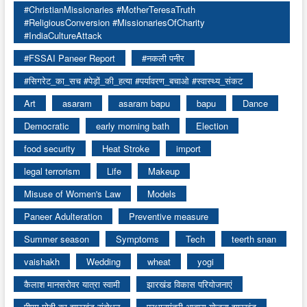
#ChristianMissionaries #MotherTeresaTruth
#ReligiousConversion #MissionariesOfCharity
#IndiaCultureAttack
#FSSAI Paneer Report
#नकली पनीर
#सिगरेट_का_सच #पेड़ों_की_हत्या #पर्यावरण_बचाओ #स्वास्थ्य_संकट
Art
asaram
asaram bapu
bapu
Dance
Democratic
early morning bath
Election
food security
Heat Stroke
import
legal terrorism
Life
Makeup
Misuse of Women's Law
Models
Paneer Adulteration
Preventive measure
Summer season
Symptoms
Tech
teerth snan
vaishakh
Wedding
wheat
yogi
कैलाश मानसरोवर यात्रा स्वामी
झारखंड विकास परियोजनाएं
पीएम मोदी का झारखंड संबोधन
प्रधानमंत्री आवास योजना झारखंड