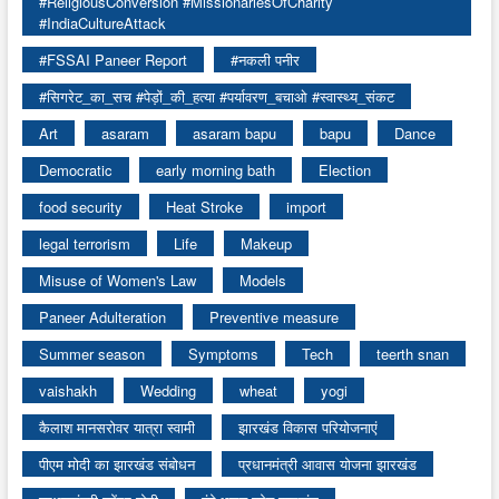
#ReligiousConversion #MissionariesOfCharity
#IndiaCultureAttack
#FSSAI Paneer Report
#नकली पनीर
#सिगरेट_का_सच #पेड़ों_की_हत्या #पर्यावरण_बचाओ #स्वास्थ्य_संकट
Art
asaram
asaram bapu
bapu
Dance
Democratic
early morning bath
Election
food security
Heat Stroke
import
legal terrorism
Life
Makeup
Misuse of Women's Law
Models
Paneer Adulteration
Preventive measure
Summer season
Symptoms
Tech
teerth snan
vaishakh
Wedding
wheat
yogi
कैलाश मानसरोवर यात्रा स्वामी
झारखंड विकास परियोजनाएं
पीएम मोदी का झारखंड संबोधन
प्रधानमंत्री आवास योजना झारखंड