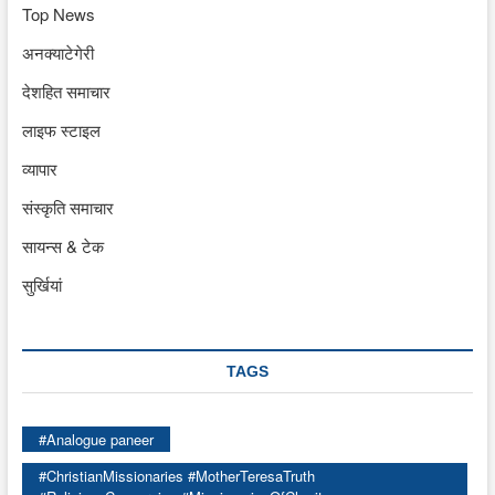
Top News
अनक्याटेगेरी
देशहित समाचार
लाइफ स्टाइल
व्यापार
संस्कृति समाचार
सायन्स & टेक
सुर्खियां
TAGS
#Analogue paneer
#ChristianMissionaries #MotherTeresaTruth