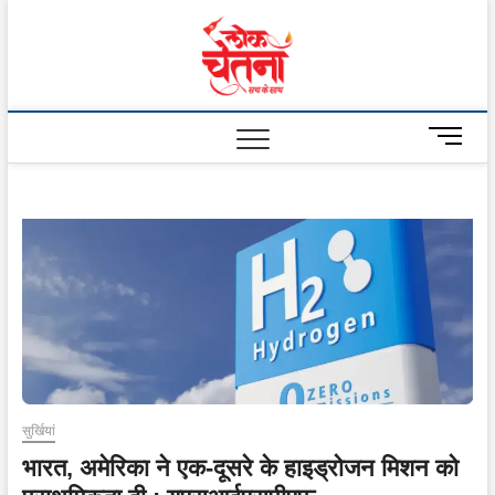
Skip
to
Lok
content
Chetna
M
e
n
u
B
u
t
t
o
n
सुर्खियां
भारत, अमेरिका ने एक-दूसरे के हाइड्रोजन मिशन को