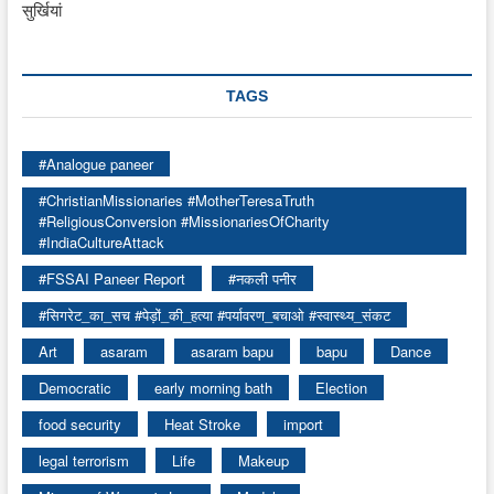
सुर्खियां
TAGS
#Analogue paneer
#ChristianMissionaries #MotherTeresaTruth
#ReligiousConversion #MissionariesOfCharity
#IndiaCultureAttack
#FSSAI Paneer Report
#नकली पनीर
#सिगरेट_का_सच #पेड़ों_की_हत्या #पर्यावरण_बचाओ #स्वास्थ्य_संकट
Art
asaram
asaram bapu
bapu
Dance
Democratic
early morning bath
Election
food security
Heat Stroke
import
legal terrorism
Life
Makeup