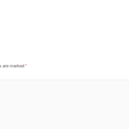
ds are marked
*