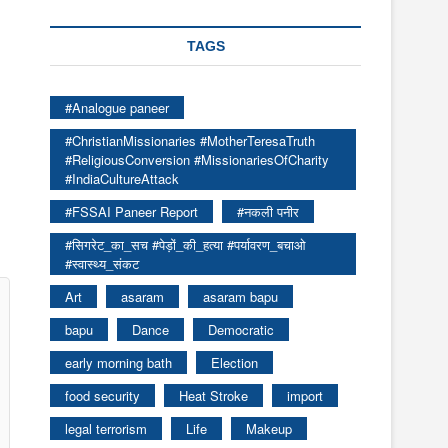
TAGS
#Analogue paneer
#ChristianMissionaries #MotherTeresaTruth
#ReligiousConversion #MissionariesOfCharity
#IndiaCultureAttack
#FSSAI Paneer Report
#नकली पनीर
#सिगरेट_का_सच #पेड़ों_की_हत्या #पर्यावरण_बचाओ
#स्वास्थ्य_संकट
Art
asaram
asaram bapu
bapu
Dance
Democratic
early morning bath
Election
food security
Heat Stroke
import
legal terrorism
Life
Makeup