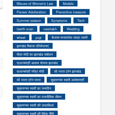
Misuse of Women's Law
Models
Paneer Adulteration
Preventive measure
Summer season
Symptoms
Tech
teerth snan
vaishakh
Wedding
wheat
yogi
कैलाश मानसरोवर यात्रा स्वामी
झारखंड विकास परियोजनाएं
पीएम मोदी का झारखंड संबोधन
प्रधानमंत्री आवास योजना झारखंड
प्रधानमंत्री नरेंद्र मोदी
वंदे भारत ट्रेन झारखंड
वंदे भारत ट्रेन भारत
सुब्रमण्यम स्वामी अर्थशास्त्री
सुब्रमण्यम स्वामी का जन्मदिन
सुब्रमण्यम स्वामी का राजनीतिक जीवन
सुब्रमण्यम स्वामी की उपलब्धियां
सुब्रमण्यम स्वामी की विदेश नीति