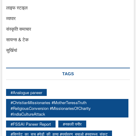
लाइफ स्टाइल
व्यापार
संस्कृति समाचार
सायन्स & टेक
सुर्खियां
TAGS
#Analogue paneer
#ChristianMissionaries #MotherTeresaTruth
#ReligiousConversion #MissionariesOfCharity
#IndiaCultureAttack
#FSSAI Paneer Report
#नकली पनीर
#सिगरेट_का_सच #पेड़ों_की_हत्या #पर्यावरण_बचाओ #स्वास्थ्य_संकट