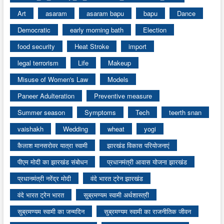
Art
asaram
asaram bapu
bapu
Dance
Democratic
early morning bath
Election
food security
Heat Stroke
import
legal terrorism
Life
Makeup
Misuse of Women's Law
Models
Paneer Adulteration
Preventive measure
Summer season
Symptoms
Tech
teerth snan
vaishakh
Wedding
wheat
yogi
कैलाश मानसरोवर यात्रा स्वामी
झारखंड विकास परियोजनाएं
पीएम मोदी का झारखंड संबोधन
प्रधानमंत्री आवास योजना झारखंड
प्रधानमंत्री नरेंद्र मोदी
वंदे भारत ट्रेन झारखंड
वंदे भारत ट्रेन भारत
सुब्रमण्यम स्वामी अर्थशास्त्री
सुब्रमण्यम स्वामी का जन्मदिन
सुब्रमण्यम स्वामी का राजनीतिक जीवन