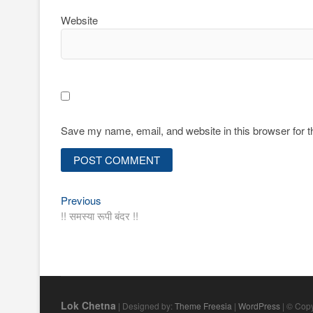
Website
Save my name, email, and website in this browser for 
Previous
Post
Previous
post:
!! समस्या रूपी बंदर !!
navigation
Lok Chetna
| Designed by:
Theme Freesia
|
WordPress
| © Copy