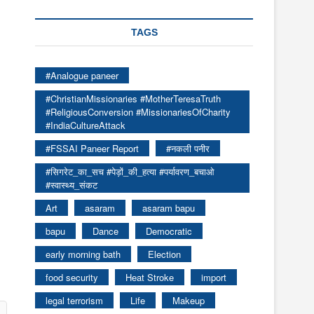
TAGS
#Analogue paneer
#ChristianMissionaries #MotherTeresaTruth
#ReligiousConversion #MissionariesOfCharity
#IndiaCultureAttack
#FSSAI Paneer Report
#नकली पनीर
#सिगरेट_का_सच #पेड़ों_की_हत्या #पर्यावरण_बचाओ
#स्वास्थ्य_संकट
Art
asaram
asaram bapu
bapu
Dance
Democratic
early morning bath
Election
food security
Heat Stroke
import
legal terrorism
Life
Makeup