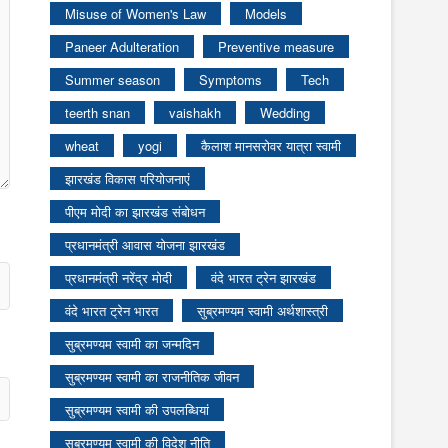
Misuse of Women's Law
Models
Paneer Adulteration
Preventive measure
Summer season
Symptoms
Tech
teerth snan
vaishakh
Wedding
wheat
yogi
कैलाश मानसरोवर यात्रा स्वामी
झारखंड विकास परियोजनाएं
पीएम मोदी का झारखंड संबोधन
प्रधानमंत्री आवास योजना झारखंड
प्रधानमंत्री नरेंद्र मोदी
वंदे भारत ट्रेन झारखंड
वंदे भारत ट्रेन भारत
सुब्रमण्यम स्वामी अर्थशास्त्री
सुब्रमण्यम स्वामी का जन्मदिन
सुब्रमण्यम स्वामी का राजनीतिक जीवन
सुब्रमण्यम स्वामी की उपलब्धियां
सुब्रमण्यम स्वामी की विदेश नीति