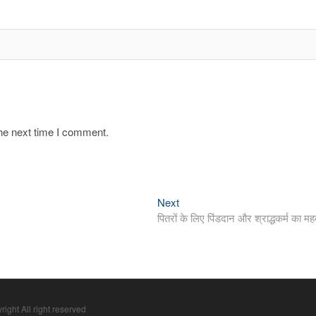
the next time I comment.
Next
Next
post:
पितरों के लिए पिंडदान और श्राद्धकर्म का महत
right All right reserved