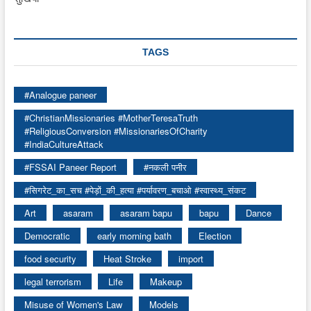
TAGS
#Analogue paneer
#ChristianMissionaries #MotherTeresaTruth
#ReligiousConversion #MissionariesOfCharity
#IndiaCultureAttack
#FSSAI Paneer Report
#नकली पनीर
#सिगरेट_का_सच #पेड़ों_की_हत्या #पर्यावरण_बचाओ #स्वास्थ्य_संकट
Art
asaram
asaram bapu
bapu
Dance
Democratic
early morning bath
Election
food security
Heat Stroke
import
legal terrorism
Life
Makeup
Misuse of Women's Law
Models