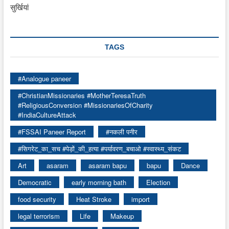
सुर्खियां
TAGS
#Analogue paneer
#ChristianMissionaries #MotherTeresaTruth
#ReligiousConversion #MissionariesOfCharity
#IndiaCultureAttack
#FSSAI Paneer Report
#नकली पनीर
#सिगरेट_का_सच #पेड़ों_की_हत्या #पर्यावरण_बचाओ #स्वास्थ्य_संकट
Art
asaram
asaram bapu
bapu
Dance
Democratic
early morning bath
Election
food security
Heat Stroke
import
legal terrorism
Life
Makeup