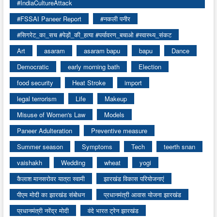
#IndiaCultureAttack
#FSSAI Paneer Report
#नकली पनीर
#सिगरेट_का_सच #पेड़ों_की_हत्या #पर्यावरण_बचाओ #स्वास्थ्य_संकट
Art
asaram
asaram bapu
bapu
Dance
Democratic
early morning bath
Election
food security
Heat Stroke
import
legal terrorism
Life
Makeup
Misuse of Women's Law
Models
Paneer Adulteration
Preventive measure
Summer season
Symptoms
Tech
teerth snan
vaishakh
Wedding
wheat
yogi
कैलाश मानसरोवर यात्रा स्वामी
झारखंड विकास परियोजनाएं
पीएम मोदी का झारखंड संबोधन
प्रधानमंत्री आवास योजना झारखंड
प्रधानमंत्री नरेंद्र मोदी
वंदे भारत ट्रेन झारखंड