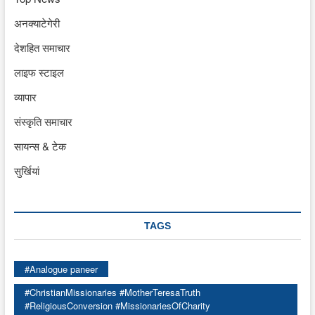
अनक्याटेगेरी
देशहित समाचार
लाइफ स्टाइल
व्यापार
संस्कृति समाचार
सायन्स & टेक
सुर्खियां
TAGS
#Analogue paneer
#ChristianMissionaries #MotherTeresaTruth
#ReligiousConversion #MissionariesOfCharity