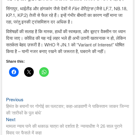
सिंगापुर, थाईलैंड और हांगकांग जैसे देशों में
Flirt वेरिएंट्स
(जैसे LF.7, NB.18,
KP.1, KP.2) तेजी से फैल रहे हैं। इन्हें गंभीर बीमारी का कारण नहीं माना जा
रहा, परंतु इनकी ट्रांसमिशन दर अधिक है।
विशेषज्ञों की सलाह है कि मास्क, हाथों की स्वच्छता, और बूस्टर वैक्सीन पर ध्यान
दिया जाए। कोविड की यह नई लहर भले ही अभी उतनी खतरनाक न हो, लेकिन
सतर्कता बेहद ज़रूरी है। WHO ने JN.1 को “Variant of Interest” घोषित
किया है – यानी नजर बनाए रखने की जरूरत है, घबराने की नहीं।
Share this:
Previous
Post
Previous
post:
हिमंत के बयानों पर गोगोई का पलटवार; कहा-आडवाणी ने पाकिस्तान जाकर जिन्ना
navigation
की ‘तारीफों के पुल बांधे’
Next
Next
post:
मामला न्याय पाने की थकाऊ यात्रा को दर्शाता है: न्यायाधीश ने 26 साल पुराने
विवाद पर फैसले में कहा