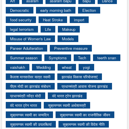
Art
asaram
asaram bapu
bapu
Dance
Democratic
early morning bath
Election
food security
Heat Stroke
import
legal terrorism
Life
Makeup
Misuse of Women's Law
Models
Paneer Adulteration
Preventive measure
Summer season
Symptoms
Tech
teerth snan
vaishakh
Wedding
wheat
yogi
कैलाश मानसरोवर यात्रा स्वामी
झारखंड विकास परियोजनाएं
पीएम मोदी का झारखंड संबोधन
प्रधानमंत्री आवास योजना झारखंड
प्रधानमंत्री नरेंद्र मोदी
वंदे भारत ट्रेन झारखंड
वंदे भारत ट्रेन भारत
सुब्रमण्यम स्वामी अर्थशास्त्री
सुब्रमण्यम स्वामी का जन्मदिन
सुब्रमण्यम स्वामी का राजनीतिक जीवन
सुब्रमण्यम स्वामी की उपलब्धियां
सुब्रमण्यम स्वामी की विदेश नीति