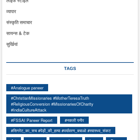
लाइफ स्टाइल
व्यापार
संस्कृति समाचार
सायन्स & टेक
सुर्खियां
TAGS
#Analogue paneer
#ChristianMissionaries #MotherTeresaTruth
#ReligiousConversion #MissionariesOfCharity
#IndiaCultureAttack
#FSSAI Paneer Report
#नकली पनीर
#सिगरेट_का_सच #पेड़ों_की_हत्या #पर्यावरण_बचाओ #स्वास्थ्य_संकट