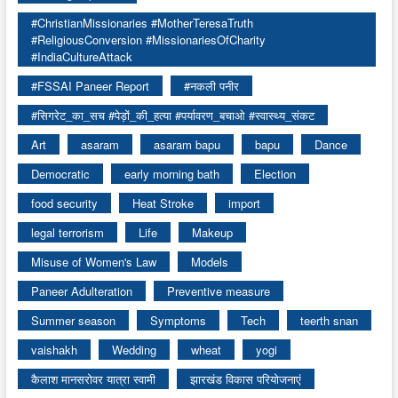
#ChristianMissionaries #MotherTeresaTruth
#ReligiousConversion #MissionariesOfCharity
#IndiaCultureAttack
#FSSAI Paneer Report
#नकली पनीर
#सिगरेट_का_सच #पेड़ों_की_हत्या #पर्यावरण_बचाओ #स्वास्थ्य_संकट
Art
asaram
asaram bapu
bapu
Dance
Democratic
early morning bath
Election
food security
Heat Stroke
import
legal terrorism
Life
Makeup
Misuse of Women's Law
Models
Paneer Adulteration
Preventive measure
Summer season
Symptoms
Tech
teerth snan
vaishakh
Wedding
wheat
yogi
कैलाश मानसरोवर यात्रा स्वामी
झारखंड विकास परियोजनाएं