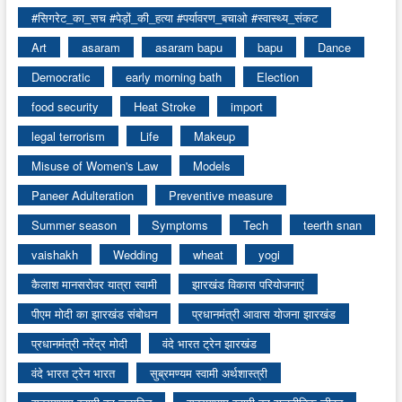
#सिगरेट_का_सच #पेड़ों_की_हत्या #पर्यावरण_बचाओ #स्वास्थ्य_संकट
Art
asaram
asaram bapu
bapu
Dance
Democratic
early morning bath
Election
food security
Heat Stroke
import
legal terrorism
Life
Makeup
Misuse of Women's Law
Models
Paneer Adulteration
Preventive measure
Summer season
Symptoms
Tech
teerth snan
vaishakh
Wedding
wheat
yogi
कैलाश मानसरोवर यात्रा स्वामी
झारखंड विकास परियोजनाएं
पीएम मोदी का झारखंड संबोधन
प्रधानमंत्री आवास योजना झारखंड
प्रधानमंत्री नरेंद्र मोदी
वंदे भारत ट्रेन झारखंड
वंदे भारत ट्रेन भारत
सुब्रमण्यम स्वामी अर्थशास्त्री