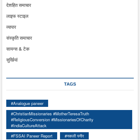
देशहित समाचार
लाइफ स्टाइल
व्यापार
संस्कृति समाचार
सायन्स & टेक
सुर्खियां
TAGS
#Analogue paneer
#ChristianMissionaries #MotherTeresaTruth
#ReligiousConversion #MissionariesOfCharity
#IndiaCultureAttack
#FSSAI Paneer Report
#नकली पनीर