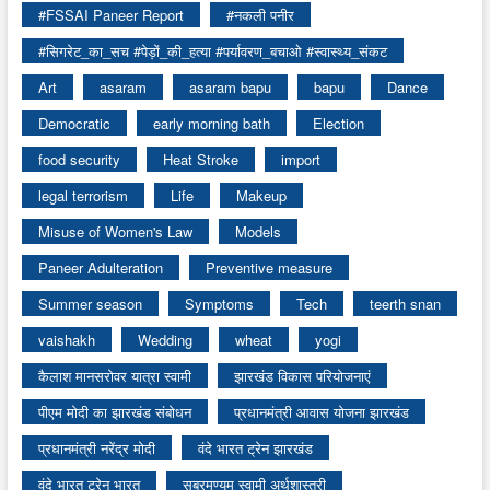
#FSSAI Paneer Report
#नकली पनीर
#सिगरेट_का_सच #पेड़ों_की_हत्या #पर्यावरण_बचाओ #स्वास्थ्य_संकट
Art
asaram
asaram bapu
bapu
Dance
Democratic
early morning bath
Election
food security
Heat Stroke
import
legal terrorism
Life
Makeup
Misuse of Women's Law
Models
Paneer Adulteration
Preventive measure
Summer season
Symptoms
Tech
teerth snan
vaishakh
Wedding
wheat
yogi
कैलाश मानसरोवर यात्रा स्वामी
झारखंड विकास परियोजनाएं
पीएम मोदी का झारखंड संबोधन
प्रधानमंत्री आवास योजना झारखंड
प्रधानमंत्री नरेंद्र मोदी
वंदे भारत ट्रेन झारखंड
वंदे भारत ट्रेन भारत
सुब्रमण्यम स्वामी अर्थशास्त्री