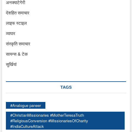
अनक्याटेगेरी
देशहित समाचार
लाइफ स्टाइल
व्यापार
संस्कृति समाचार
सायन्स & टेक
सुर्खियां
TAGS
#Analogue paneer
#ChristianMissionaries #MotherTeresaTruth
#ReligiousConversion #MissionariesOfCharity
#IndiaCultureAttack