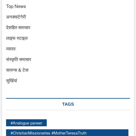
Top News
अनक्याटेगेरी
देशहित समाचार
लाइफ स्टाइल
व्यापार
संस्कृति समाचार
सायन्स & टेक
सुर्खियां
TAGS
#Analogue paneer
#ChristianMissionaries #MotherTeresaTruth