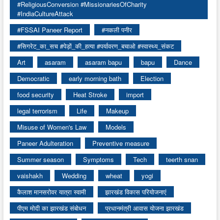
#ReligiousConversion #MissionariesOfCharity
#IndiaCultureAttack
#FSSAI Paneer Report
#नकली पनीर
#सिगरेट_का_सच #पेड़ों_की_हत्या #पर्यावरण_बचाओ #स्वास्थ्य_संकट
Art
asaram
asaram bapu
bapu
Dance
Democratic
early morning bath
Election
food security
Heat Stroke
import
legal terrorism
Life
Makeup
Misuse of Women's Law
Models
Paneer Adulteration
Preventive measure
Summer season
Symptoms
Tech
teerth snan
vaishakh
Wedding
wheat
yogi
कैलाश मानसरोवर यात्रा स्वामी
झारखंड विकास परियोजनाएं
पीएम मोदी का झारखंड संबोधन
प्रधानमंत्री आवास योजना झारखंड