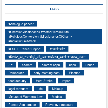
TAGS
#Analogue paneer
#ChristianMissionaries #MotherTeresaTruth
#ReligiousConversion #MissionariesOfCharity
#IndiaCultureAttack
#FSSAI Paneer Report
#नकली पनीर
#सिगरेट_का_सच #पेड़ों_की_हत्या #पर्यावरण_बचाओ #स्वास्थ्य_संकट
Art
asaram
asaram bapu
bapu
Dance
Democratic
early morning bath
Election
food security
Heat Stroke
import
legal terrorism
Life
Makeup
Misuse of Women's Law
Models
Paneer Adulteration
Preventive measure