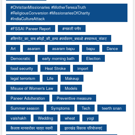
#ChristianMissionaries #MotherTeresaTruth
#ReligiousConversion #MissionariesOfCharity
#IndiaCultureAttack
#FSSAI Paneer Report
#नकली पनीर
#सिगरेट_का_सच #पेड़ों_की_हत्या #पर्यावरण_बचाओ #स्वास्थ्य_संकट
Art
asaram
asaram bapu
bapu
Dance
Democratic
early morning bath
Election
food security
Heat Stroke
import
legal terrorism
Life
Makeup
Misuse of Women's Law
Models
Paneer Adulteration
Preventive measure
Summer season
Symptoms
Tech
teerth snan
vaishakh
Wedding
wheat
yogi
कैलाश मानसरोवर यात्रा स्वामी
झारखंड विकास परियोजनाएं