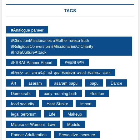
TAGS
#Analogue paneer
#ChristianMissionaries #MotherTeresaTruth
#ReligiousConversion #MissionariesOfCharity
#IndiaCultureAttack
#FSSAI Paneer Report
#नकली पनीर
#सिगरेट_का_सच #पेड़ों_की_हत्या #पर्यावरण_बचाओ #स्वास्थ्य_संकट
Art
asaram
asaram bapu
bapu
Dance
Democratic
early morning bath
Election
food security
Heat Stroke
import
legal terrorism
Life
Makeup
Misuse of Women's Law
Models
Paneer Adulteration
Preventive measure