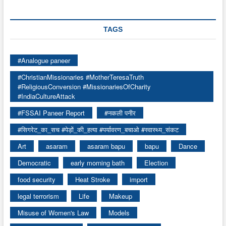
TAGS
#Analogue paneer
#ChristianMissionaries #MotherTeresaTruth
#ReligiousConversion #MissionariesOfCharity
#IndiaCultureAttack
#FSSAI Paneer Report
#नकली पनीर
#सिगरेट_का_सच #पेड़ों_की_हत्या #पर्यावरण_बचाओ #स्वास्थ्य_संकट
Art
asaram
asaram bapu
bapu
Dance
Democratic
early morning bath
Election
food security
Heat Stroke
import
legal terrorism
Life
Makeup
Misuse of Women's Law
Models