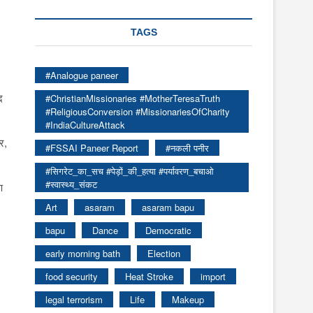
TAGS
#Analogue paneer
द
#ChristianMissionaries #MotherTeresaTruth
#ReligiousConversion #MissionariesOfCharity
#IndiaCultureAttack
र,
#FSSAI Paneer Report
#नकली पनीर
#सिगरेट_का_सच #पेड़ों_की_हत्या #पर्यावरण_बचाओ
#स्वास्थ्य_संकट
ण
Art
asaram
asaram bapu
bapu
Dance
Democratic
early morning bath
Election
food security
Heat Stroke
import
legal terrorism
Life
Makeup