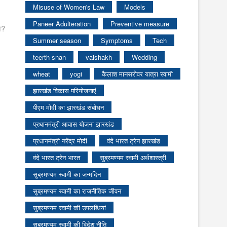
Misuse of Women's Law
Models
Paneer Adulteration
Preventive measure
े?
Summer season
Symptoms
Tech
teerth snan
vaishakh
Wedding
wheat
yogi
कैलाश मानसरोवर यात्रा स्वामी
झारखंड विकास परियोजनाएं
पीएम मोदी का झारखंड संबोधन
प्रधानमंत्री आवास योजना झारखंड
प्रधानमंत्री नरेंद्र मोदी
वंदे भारत ट्रेन झारखंड
वंदे भारत ट्रेन भारत
सुब्रमण्यम स्वामी अर्थशास्त्री
सुब्रमण्यम स्वामी का जन्मदिन
सुब्रमण्यम स्वामी का राजनीतिक जीवन
सुब्रमण्यम स्वामी की उपलब्धियां
सुब्रमण्यम स्वामी की विदेश नीति