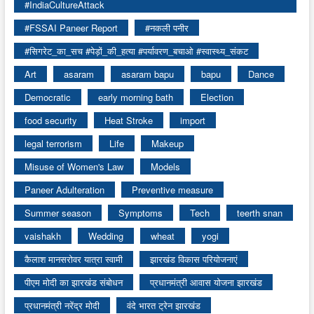
#IndiaCultureAttack
#FSSAI Paneer Report
#नकली पनीर
#सिगरेट_का_सच #पेड़ों_की_हत्या #पर्यावरण_बचाओ #स्वास्थ्य_संकट
Art
asaram
asaram bapu
bapu
Dance
Democratic
early morning bath
Election
food security
Heat Stroke
import
legal terrorism
Life
Makeup
Misuse of Women's Law
Models
Paneer Adulteration
Preventive measure
Summer season
Symptoms
Tech
teerth snan
vaishakh
Wedding
wheat
yogi
कैलाश मानसरोवर यात्रा स्वामी
झारखंड विकास परियोजनाएं
पीएम मोदी का झारखंड संबोधन
प्रधानमंत्री आवास योजना झारखंड
प्रधानमंत्री नरेंद्र मोदी
वंदे भारत ट्रेन झारखंड