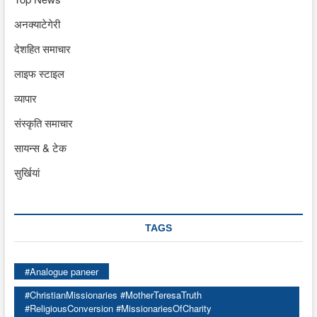
अनक्याटेगेरी
देशहित समाचार
लाइफ स्टाइल
व्यापार
संस्कृति समाचार
सायन्स & टेक
सुर्खियां
TAGS
#Analogue paneer
#ChristianMissionaries #MotherTeresaTruth
#ReligiousConversion #MissionariesOfCharity