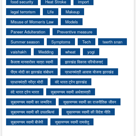
food security
Heat Stroke
import
legal terrorism
Life
Makeup
Misuse of Women's Law
Models
Paneer Adulteration
Preventive measure
Summer season
Symptoms
Tech
teerth snan
vaishakh
Wedding
wheat
yogi
कैलाश मानसरोवर यात्रा स्वामी
झारखंड विकास परियोजनाएं
पीएम मोदी का झारखंड संबोधन
प्रधानमंत्री आवास योजना झारखंड
प्रधानमंत्री नरेंद्र मोदी
वंदे भारत ट्रेन झारखंड
वंदे भारत ट्रेन भारत
सुब्रमण्यम स्वामी अर्थशास्त्री
सुब्रमण्यम स्वामी का जन्मदिन
सुब्रमण्यम स्वामी का राजनीतिक जीवन
सुब्रमण्यम स्वामी की उपलब्धियां
सुब्रमण्यम स्वामी की विदेश नीति
सुब्रमण्यम स्वामी बीजेपी
सुब्रमण्यम स्वामी रामसेतु