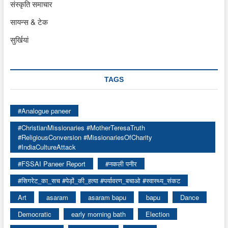
संस्कृति समाचार
सायन्स & टेक
सुर्खियां
TAGS
#Analogue paneer
#ChristianMissionaries #MotherTeresaTruth
#ReligiousConversion #MissionariesOfCharity
#IndiaCultureAttack
#FSSAI Paneer Report
#नकली पनीर
#सिगरेट_का_सच #पेड़ों_की_हत्या #पर्यावरण_बचाओ #स्वास्थ्य_संकट
Art
asaram
asaram bapu
bapu
Dance
Democratic
early morning bath
Election