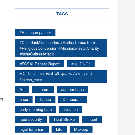
TAGS
#Analogue paneer
#ChristianMissionaries #MotherTeresaTruth
#ReligiousConversion #MissionariesOfCharity
#IndiaCultureAttack
#FSSAI Paneer Report
#नकली पनीर
#सिगरेट_का_सच #पेड़ों_की_हत्या #पर्यावरण_बचाओ
#स्वास्थ्य_संकट
Art
asaram
asaram bapu
ान
bapu
Dance
Democratic
early morning bath
Election
food security
Heat Stroke
import
legal terrorism
Life
Makeup