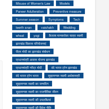
Misuse of Women's Law
Models
Paneer Adulteration
Preventive measure
Summer season
Symptoms
Tech
teerth snan
vaishakh
Wedding
wheat
yogi
कैलाश मानसरोवर यात्रा स्वामी
झारखंड विकास परियोजनाएं
पीएम मोदी का झारखंड संबोधन
प्रधानमंत्री आवास योजना झारखंड
प्रधानमंत्री नरेंद्र मोदी
वंदे भारत ट्रेन झारखंड
वंदे भारत ट्रेन भारत
सुब्रमण्यम स्वामी अर्थशास्त्री
सुब्रमण्यम स्वामी का जन्मदिन
सुब्रमण्यम स्वामी का राजनीतिक जीवन
सुब्रमण्यम स्वामी की उपलब्धियां
सुब्रमण्यम स्वामी की विदेश नीति