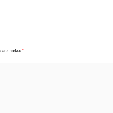
ds are marked
*