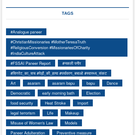
TAGS
#Analogue paneer
#ChristianMissionaries #MotherTeresaTruth
#ReligiousConversion #MissionariesOfCharity
#IndiaCultureAttack
#FSSAI Paneer Report
#नकली पनीर
#सिगरेट_का_सच #पेड़ों_की_हत्या #पर्यावरण_बचाओ #स्वास्थ्य_संकट
Art
asaram
asaram bapu
bapu
Dance
Democratic
early morning bath
Election
food security
Heat Stroke
import
legal terrorism
Life
Makeup
Misuse of Women's Law
Models
Paneer Adulteration
Preventive measure