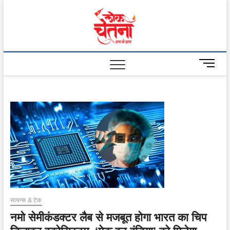
Skip
to
Lok
content
Chetna
M
e
n
u
B
u
t
t
o
n
सायन्स & टेक
नमो सेमीकंडक्टर लैब से मजबूत होगा भारत का चिप