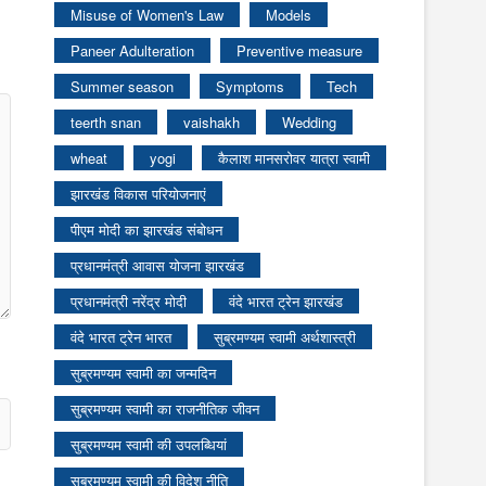
Misuse of Women's Law
Models
Paneer Adulteration
Preventive measure
Summer season
Symptoms
Tech
teerth snan
vaishakh
Wedding
wheat
yogi
कैलाश मानसरोवर यात्रा स्वामी
झारखंड विकास परियोजनाएं
पीएम मोदी का झारखंड संबोधन
प्रधानमंत्री आवास योजना झारखंड
प्रधानमंत्री नरेंद्र मोदी
वंदे भारत ट्रेन झारखंड
वंदे भारत ट्रेन भारत
सुब्रमण्यम स्वामी अर्थशास्त्री
सुब्रमण्यम स्वामी का जन्मदिन
सुब्रमण्यम स्वामी का राजनीतिक जीवन
सुब्रमण्यम स्वामी की उपलब्धियां
सुब्रमण्यम स्वामी की विदेश नीति