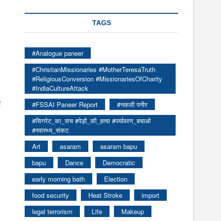
TAGS
#Analogue paneer
#ChristianMissionaries #MotherTeresaTruth
#ReligiousConversion #MissionariesOfCharity
#IndiaCultureAttack
ा
#FSSAI Paneer Report
#नकली पनीर
#सिगरेट_का_सच #पेड़ों_की_हत्या #पर्यावरण_बचाओ
#स्वास्थ्य_संकट
Art
asaram
asaram bapu
bapu
Dance
Democratic
early morning bath
Election
food security
Heat Stroke
import
legal terrorism
Life
Makeup