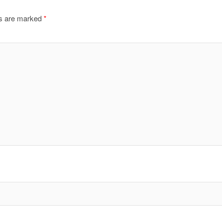
ds are marked
*