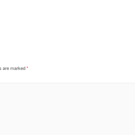
ds are marked
*