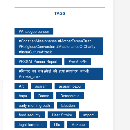
TAGS
#Analogue paneer
#ChristianMissionaries #MotherTeresaTruth
#ReligiousConversion #MissionariesOfCharity
#IndiaCultureAttack
#FSSAI Paneer Report
#नकली पनीर
#सिगरेट_का_सच #पेड़ों_की_हत्या #पर्यावरण_बचाओ
#स्वास्थ्य_संकट
Art
asaram
asaram bapu
bapu
Dance
Democratic
early morning bath
Election
food security
Heat Stroke
import
legal terrorism
Life
Makeup