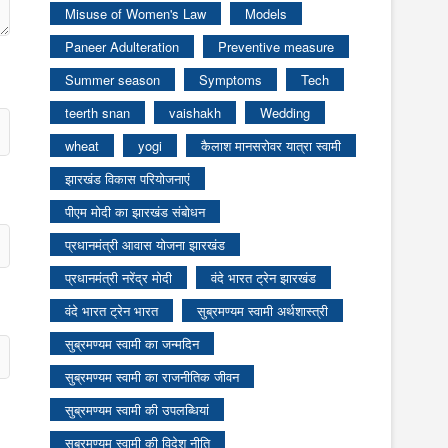
Misuse of Women's Law
Models
Paneer Adulteration
Preventive measure
Summer season
Symptoms
Tech
teerth snan
vaishakh
Wedding
wheat
yogi
कैलाश मानसरोवर यात्रा स्वामी
झारखंड विकास परियोजनाएं
पीएम मोदी का झारखंड संबोधन
प्रधानमंत्री आवास योजना झारखंड
प्रधानमंत्री नरेंद्र मोदी
वंदे भारत ट्रेन झारखंड
वंदे भारत ट्रेन भारत
सुब्रमण्यम स्वामी अर्थशास्त्री
सुब्रमण्यम स्वामी का जन्मदिन
सुब्रमण्यम स्वामी का राजनीतिक जीवन
सुब्रमण्यम स्वामी की उपलब्धियां
सुब्रमण्यम स्वामी की विदेश नीति