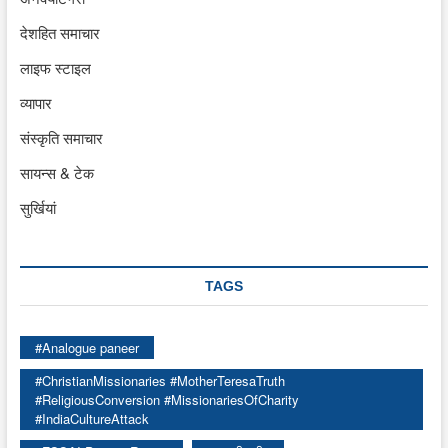
देशहित समाचार
लाइफ स्टाइल
व्यापार
संस्कृति समाचार
सायन्स & टेक
सुर्खियां
TAGS
#Analogue paneer
#ChristianMissionaries #MotherTeresaTruth
#ReligiousConversion #MissionariesOfCharity
#IndiaCultureAttack