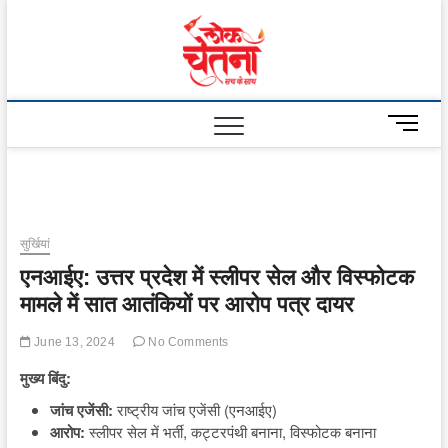
Skip
to
Lok
content
Chetna
M
e
n
u
B
u
सुर्खियां
t
एनआईए: उत्तर प्रदेश में स्लीपर सेल और विस्फोटक
t
o
मामले में सात आतंकियों पर आरोप पत्र दायर
n
June 13, 2024
No Comments
मुख्य बिंदु:
जांच एजेंसी:
राष्ट्रीय जांच एजेंसी (एनआईए)
आरोप:
स्लीपर सेल में भर्ती, कट्टरपंथी बनाना, विस्फोटक बनाना