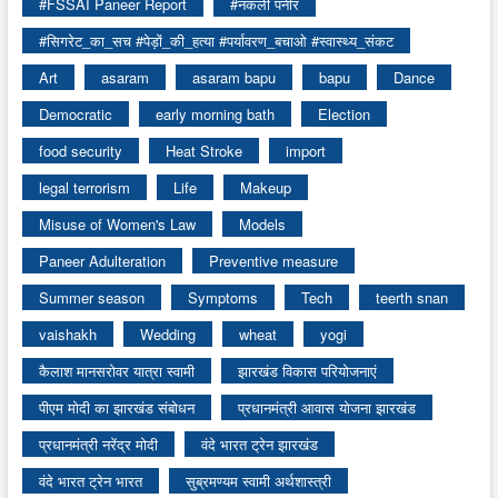
#FSSAI Paneer Report
#नकली पनीर
#सिगरेट_का_सच #पेड़ों_की_हत्या #पर्यावरण_बचाओ #स्वास्थ्य_संकट
Art
asaram
asaram bapu
bapu
Dance
Democratic
early morning bath
Election
food security
Heat Stroke
import
legal terrorism
Life
Makeup
Misuse of Women's Law
Models
Paneer Adulteration
Preventive measure
Summer season
Symptoms
Tech
teerth snan
vaishakh
Wedding
wheat
yogi
कैलाश मानसरोवर यात्रा स्वामी
झारखंड विकास परियोजनाएं
पीएम मोदी का झारखंड संबोधन
प्रधानमंत्री आवास योजना झारखंड
प्रधानमंत्री नरेंद्र मोदी
वंदे भारत ट्रेन झारखंड
वंदे भारत ट्रेन भारत
सुब्रमण्यम स्वामी अर्थशास्त्री