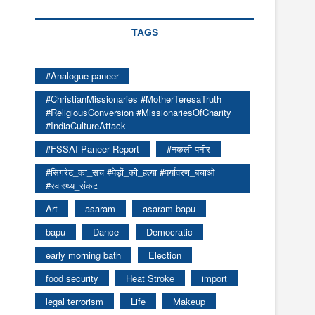
TAGS
#Analogue paneer
#ChristianMissionaries #MotherTeresaTruth
#ReligiousConversion #MissionariesOfCharity
#IndiaCultureAttack
#FSSAI Paneer Report
#नकली पनीर
#सिगरेट_का_सच #पेड़ों_की_हत्या #पर्यावरण_बचाओ
#स्वास्थ्य_संकट
Art
asaram
asaram bapu
bapu
Dance
Democratic
early morning bath
Election
food security
Heat Stroke
import
legal terrorism
Life
Makeup