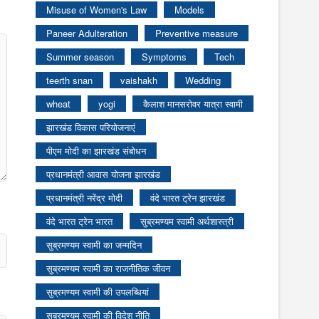
Misuse of Women's Law
Models
Paneer Adulteration
Preventive measure
Summer season
Symptoms
Tech
teerth snan
vaishakh
Wedding
wheat
yogi
कैलाश मानसरोवर यात्रा स्वामी
झारखंड विकास परियोजनाएं
पीएम मोदी का झारखंड संबोधन
प्रधानमंत्री आवास योजना झारखंड
प्रधानमंत्री नरेंद्र मोदी
वंदे भारत ट्रेन झारखंड
वंदे भारत ट्रेन भारत
सुब्रमण्यम स्वामी अर्थशास्त्री
सुब्रमण्यम स्वामी का जन्मदिन
सुब्रमण्यम स्वामी का राजनीतिक जीवन
सुब्रमण्यम स्वामी की उपलब्धियां
सुब्रमण्यम स्वामी की विदेश नीति