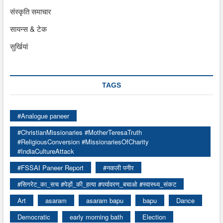
संस्कृति समाचार
सायन्स & टेक
सुर्खियां
TAGS
#Analogue paneer
#ChristianMissionaries #MotherTeresaTruth
#ReligiousConversion #MissionariesOfCharity
#IndiaCultureAttack
#FSSAI Paneer Report
#नकली पनीर
#सिगरेट_का_सच #पेड़ों_की_हत्या #पर्यावरण_बचाओ #स्वास्थ्य_संकट
Art
asaram
asaram bapu
bapu
Dance
Democratic
early morning bath
Election