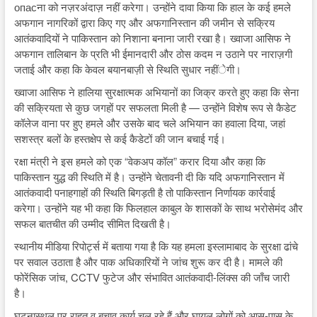
опасना को नज़रअंदाज़ नहीं करेगा। उन्होंने दावा किया कि हाल के कई हमले
अफगान नागरिकों द्वारा किए गए और अफगानिस्तान की जमीन से सक्रिय
आतंकवादियों ने पाकिस्तान को निशाना बनाना जारी रखा है। ख्वाजा आसिफ ने
अफगान तालिबान के प्रति भी ईमानदारी और ठोस कदम न उठाने पर नाराज़गी
जताई और कहा कि केवल बयानबाज़ी से स्थिति सुधार नहींेगी।
ख्वाजा आसिफ ने हालिया सुरक्षात्मक अभियानों का जिक्र करते हुए कहा कि सेना
की सक्रियता से कुछ जगहों पर सफलता मिली है — उन्होंने विशेष रूप से कैडेट
कॉलेज वाना पर हुए हमले और उसके बाद चले अभियान का हवाला दिया, जहां
सशस्त्र बलों के हस्तक्षेप से कई कैडेटों की जान बचाई गई।
रक्षा मंत्री ने इस हमले को एक “वेकअप कॉल” करार दिया और कहा कि
पाकिस्तान युद्ध की स्थिति में है। उन्होंने चेतावनी दी कि यदि अफगानिस्तान में
आतंकवादी पनाहगाहों की स्थिति बिगड़ती है तो पाकिस्तान निर्णायक कार्रवाई
करेगा। उन्होंने यह भी कहा कि फिलहाल काबुल के शासकों के साथ भरोसेमंद और
सफल बातचीत की उम्मीद सीमित दिखती है।
स्थानीय मीडिया रिपोर्ट्स में बताया गया है कि यह हमला इस्लामाबाद के सुरक्षा ढांचे
पर सवाल उठाता है और पाक अधिकारियों ने जांच शुरू कर दी है। मामले की
फोरेंसिक जांच, CCTV फुटेज और संभावित आतंकवादी-लिंक्स की जाँच जारी
है।
घटनास्थल पर राहत व बचाव कार्य चल रहे हैं और घायल लोगों को आस-पास के