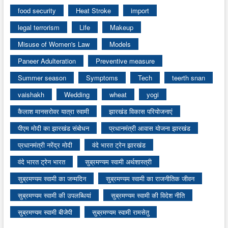
food security
Heat Stroke
import
legal terrorism
Life
Makeup
Misuse of Women's Law
Models
Paneer Adulteration
Preventive measure
Summer season
Symptoms
Tech
teerth snan
vaishakh
Wedding
wheat
yogi
कैलाश मानसरोवर यात्रा स्वामी
झारखंड विकास परियोजनाएं
पीएम मोदी का झारखंड संबोधन
प्रधानमंत्री आवास योजना झारखंड
प्रधानमंत्री नरेंद्र मोदी
वंदे भारत ट्रेन झारखंड
वंदे भारत ट्रेन भारत
सुब्रमण्यम स्वामी अर्थशास्त्री
सुब्रमण्यम स्वामी का जन्मदिन
सुब्रमण्यम स्वामी का राजनीतिक जीवन
सुब्रमण्यम स्वामी की उपलब्धियां
सुब्रमण्यम स्वामी की विदेश नीति
सुब्रमण्यम स्वामी बीजेपी
सुब्रमण्यम स्वामी रामसेतु