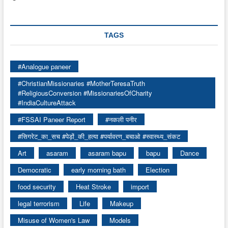
TAGS
#Analogue paneer
#ChristianMissionaries #MotherTeresaTruth
#ReligiousConversion #MissionariesOfCharity
#IndiaCultureAttack
#FSSAI Paneer Report
#नकली पनीर
#सिगरेट_का_सच #पेड़ों_की_हत्या #पर्यावरण_बचाओ #स्वास्थ्य_संकट
Art
asaram
asaram bapu
bapu
Dance
Democratic
early morning bath
Election
food security
Heat Stroke
import
legal terrorism
Life
Makeup
Misuse of Women's Law
Models