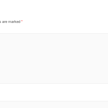
ds are marked
*