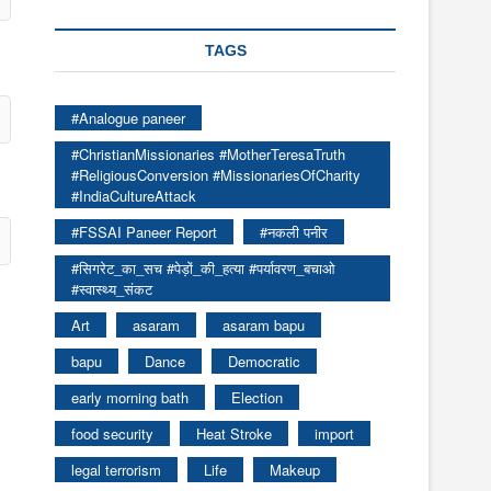
TAGS
#Analogue paneer
#ChristianMissionaries #MotherTeresaTruth
#ReligiousConversion #MissionariesOfCharity
#IndiaCultureAttack
#FSSAI Paneer Report
#नकली पनीर
#सिगरेट_का_सच #पेड़ों_की_हत्या #पर्यावरण_बचाओ
#स्वास्थ्य_संकट
Art
asaram
asaram bapu
bapu
Dance
Democratic
early morning bath
Election
food security
Heat Stroke
import
legal terrorism
Life
Makeup