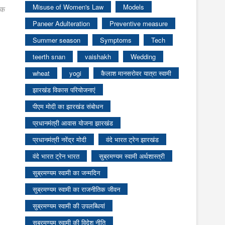
Misuse of Women's Law
Models
ीक
Paneer Adulteration
Preventive measure
Summer season
Symptoms
Tech
teerth snan
vaishakh
Wedding
wheat
yogi
कैलाश मानसरोवर यात्रा स्वामी
झारखंड विकास परियोजनाएं
पीएम मोदी का झारखंड संबोधन
प्रधानमंत्री आवास योजना झारखंड
प्रधानमंत्री नरेंद्र मोदी
वंदे भारत ट्रेन झारखंड
वंदे भारत ट्रेन भारत
सुब्रमण्यम स्वामी अर्थशास्त्री
सुब्रमण्यम स्वामी का जन्मदिन
सुब्रमण्यम स्वामी का राजनीतिक जीवन
सुब्रमण्यम स्वामी की उपलब्धियां
सुब्रमण्यम स्वामी की विदेश नीति