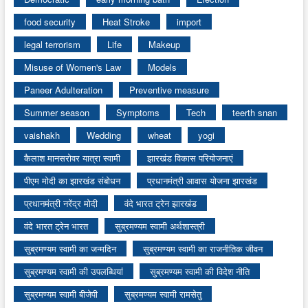
food security
Heat Stroke
import
legal terrorism
Life
Makeup
Misuse of Women's Law
Models
Paneer Adulteration
Preventive measure
Summer season
Symptoms
Tech
teerth snan
vaishakh
Wedding
wheat
yogi
कैलाश मानसरोवर यात्रा स्वामी
झारखंड विकास परियोजनाएं
पीएम मोदी का झारखंड संबोधन
प्रधानमंत्री आवास योजना झारखंड
प्रधानमंत्री नरेंद्र मोदी
वंदे भारत ट्रेन झारखंड
वंदे भारत ट्रेन भारत
सुब्रमण्यम स्वामी अर्थशास्त्री
सुब्रमण्यम स्वामी का जन्मदिन
सुब्रमण्यम स्वामी का राजनीतिक जीवन
सुब्रमण्यम स्वामी की उपलब्धियां
सुब्रमण्यम स्वामी की विदेश नीति
सुब्रमण्यम स्वामी बीजेपी
सुब्रमण्यम स्वामी रामसेतु