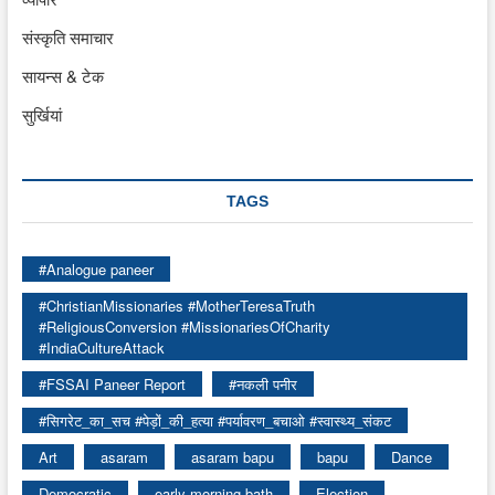
संस्कृति समाचार
सायन्स & टेक
सुर्खियां
TAGS
#Analogue paneer
#ChristianMissionaries #MotherTeresaTruth
#ReligiousConversion #MissionariesOfCharity
#IndiaCultureAttack
#FSSAI Paneer Report
#नकली पनीर
#सिगरेट_का_सच #पेड़ों_की_हत्या #पर्यावरण_बचाओ #स्वास्थ्य_संकट
Art
asaram
asaram bapu
bapu
Dance
Democratic
early morning bath
Election