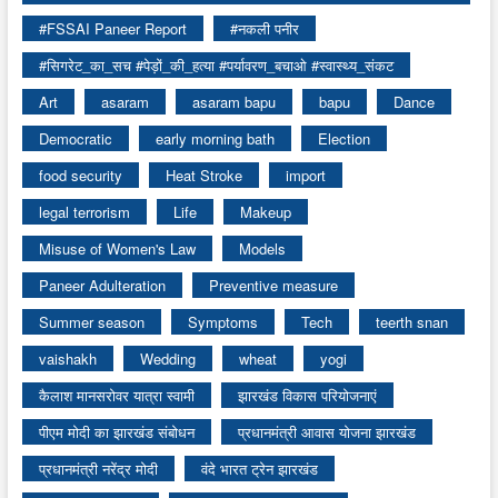
#FSSAI Paneer Report
#नकली पनीर
#सिगरेट_का_सच #पेड़ों_की_हत्या #पर्यावरण_बचाओ #स्वास्थ्य_संकट
Art
asaram
asaram bapu
bapu
Dance
Democratic
early morning bath
Election
food security
Heat Stroke
import
legal terrorism
Life
Makeup
Misuse of Women's Law
Models
Paneer Adulteration
Preventive measure
Summer season
Symptoms
Tech
teerth snan
vaishakh
Wedding
wheat
yogi
कैलाश मानसरोवर यात्रा स्वामी
झारखंड विकास परियोजनाएं
पीएम मोदी का झारखंड संबोधन
प्रधानमंत्री आवास योजना झारखंड
प्रधानमंत्री नरेंद्र मोदी
वंदे भारत ट्रेन झारखंड