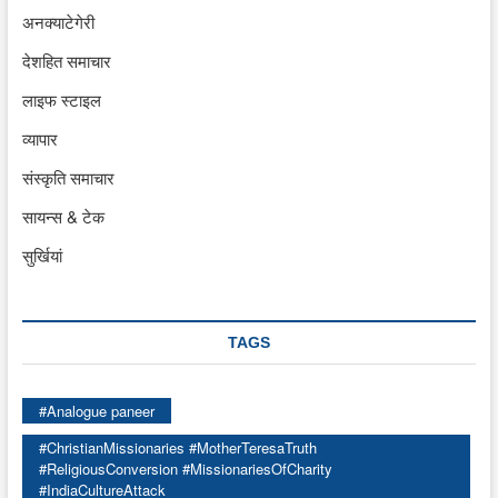
अनक्याटेगेरी
देशहित समाचार
लाइफ स्टाइल
व्यापार
संस्कृति समाचार
सायन्स & टेक
सुर्खियां
TAGS
#Analogue paneer
#ChristianMissionaries #MotherTeresaTruth
#ReligiousConversion #MissionariesOfCharity
#IndiaCultureAttack