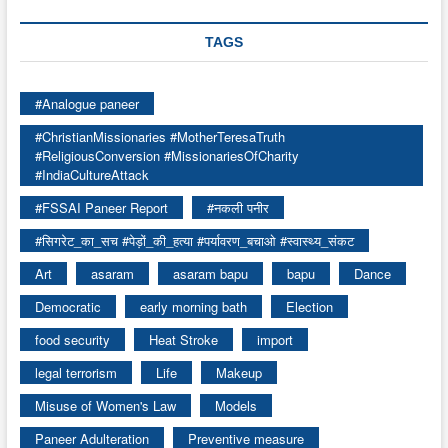
TAGS
#Analogue paneer
#ChristianMissionaries #MotherTeresaTruth
#ReligiousConversion #MissionariesOfCharity
#IndiaCultureAttack
#FSSAI Paneer Report
#नकली पनीर
#सिगरेट_का_सच #पेड़ों_की_हत्या #पर्यावरण_बचाओ #स्वास्थ्य_संकट
Art
asaram
asaram bapu
bapu
Dance
Democratic
early morning bath
Election
food security
Heat Stroke
import
legal terrorism
Life
Makeup
Misuse of Women's Law
Models
Paneer Adulteration
Preventive measure