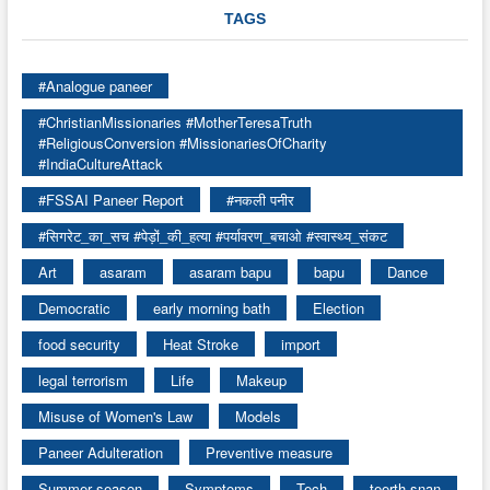
TAGS
#Analogue paneer
#ChristianMissionaries #MotherTeresaTruth
#ReligiousConversion #MissionariesOfCharity
#IndiaCultureAttack
#FSSAI Paneer Report
#नकली पनीर
#सिगरेट_का_सच #पेड़ों_की_हत्या #पर्यावरण_बचाओ #स्वास्थ्य_संकट
Art
asaram
asaram bapu
bapu
Dance
Democratic
early morning bath
Election
food security
Heat Stroke
import
legal terrorism
Life
Makeup
Misuse of Women's Law
Models
Paneer Adulteration
Preventive measure
Summer season
Symptoms
Tech
teerth snan