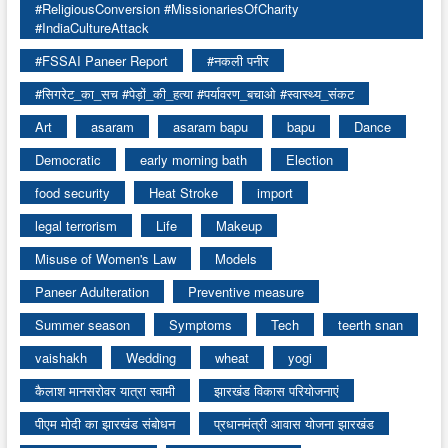
#ReligiousConversion #MissionariesOfCharity
#IndiaCultureAttack
#FSSAI Paneer Report
#नकली पनीर
#सिगरेट_का_सच #पेड़ों_की_हत्या #पर्यावरण_बचाओ #स्वास्थ्य_संकट
Art
asaram
asaram bapu
bapu
Dance
Democratic
early morning bath
Election
food security
Heat Stroke
import
legal terrorism
Life
Makeup
Misuse of Women's Law
Models
Paneer Adulteration
Preventive measure
Summer season
Symptoms
Tech
teerth snan
vaishakh
Wedding
wheat
yogi
कैलाश मानसरोवर यात्रा स्वामी
झारखंड विकास परियोजनाएं
पीएम मोदी का झारखंड संबोधन
प्रधानमंत्री आवास योजना झारखंड