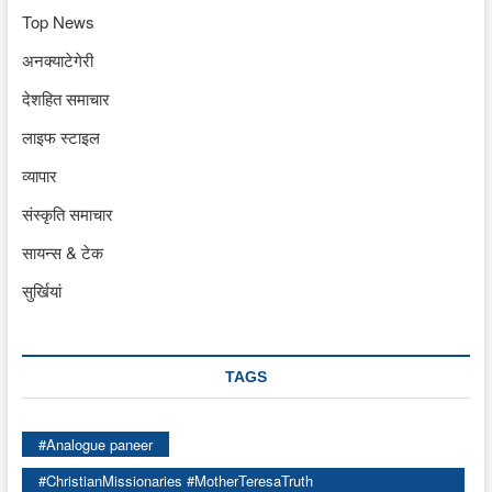
Top News
अनक्याटेगेरी
देशहित समाचार
लाइफ स्टाइल
व्यापार
संस्कृति समाचार
सायन्स & टेक
सुर्खियां
TAGS
#Analogue paneer
#ChristianMissionaries #MotherTeresaTruth