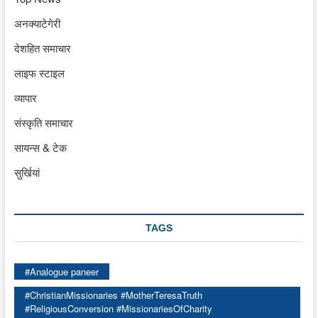
अनक्याटेगेरी
देशहित समाचार
लाइफ स्टाइल
व्यापार
संस्कृति समाचार
सायन्स & टेक
सुर्खियां
TAGS
#Analogue paneer
#ChristianMissionaries #MotherTeresaTruth
#ReligiousConversion #MissionariesOfCharity