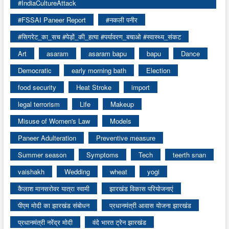
#IndiaCultureAttack
#FSSAI Paneer Report
#नकली पनीर
#सिगरेट_का_सच #पेड़ों_की_हत्या #पर्यावरण_बचाओ #स्वास्थ्य_संकट
Art
asaram
asaram bapu
bapu
Dance
Democratic
early morning bath
Election
food security
Heat Stroke
import
legal terrorism
Life
Makeup
Misuse of Women's Law
Models
Paneer Adulteration
Preventive measure
Summer season
Symptoms
Tech
teerth snan
vaishakh
Wedding
wheat
yogi
कैलाश मानसरोवर यात्रा स्वामी
झारखंड विकास परियोजनाएं
पीएम मोदी का झारखंड संबोधन
प्रधानमंत्री आवास योजना झारखंड
प्रधानमंत्री नरेंद्र मोदी
वंदे भारत ट्रेन झारखंड