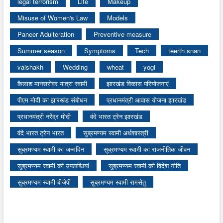
legal terrorism
Life
Makeup
Misuse of Women's Law
Models
Paneer Adulteration
Preventive measure
Summer season
Symptoms
Tech
teerth snan
vaishakh
Wedding
wheat
yogi
कैलाश मानसरोवर यात्रा स्वामी
झारखंड विकास परियोजनाएं
पीएम मोदी का झारखंड संबोधन
प्रधानमंत्री आवास योजना झारखंड
प्रधानमंत्री नरेंद्र मोदी
वंदे भारत ट्रेन झारखंड
वंदे भारत ट्रेन भारत
सुब्रमण्यम स्वामी अर्थशास्त्री
सुब्रमण्यम स्वामी का जन्मदिन
सुब्रमण्यम स्वामी का राजनीतिक जीवन
सुब्रमण्यम स्वामी की उपलब्धियां
सुब्रमण्यम स्वामी की विदेश नीति
सुब्रमण्यम स्वामी बीजेपी
सुब्रमण्यम स्वामी रामसेतु