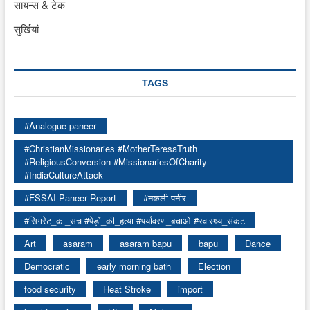
सायन्स & टेक
सुर्खियां
TAGS
#Analogue paneer
#ChristianMissionaries #MotherTeresaTruth
#ReligiousConversion #MissionariesOfCharity
#IndiaCultureAttack
#FSSAI Paneer Report
#नकली पनीर
#सिगरेट_का_सच #पेड़ों_की_हत्या #पर्यावरण_बचाओ #स्वास्थ्य_संकट
Art
asaram
asaram bapu
bapu
Dance
Democratic
early morning bath
Election
food security
Heat Stroke
import