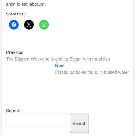
anim id est laborum.
Share this:
Previous
Post
Previous
post:
The Biggest Weekend is getting Bigger with musician
navigation
Next
Next
post:
Plastic particles found in bottled water
Search
Search