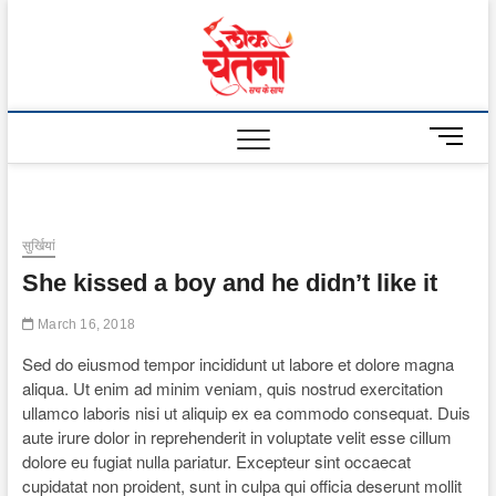
Skip
to
Lok
content
Chetna
M
e
n
u
B
सुर्खियां
u
She kissed a boy and he didn’t like it
t
t
March 16, 2018
o
n
Sed do eiusmod tempor incididunt ut labore et dolore magna
aliqua. Ut enim ad minim veniam, quis nostrud exercitation
ullamco laboris nisi ut aliquip ex ea commodo consequat. Duis
aute irure dolor in reprehenderit in voluptate velit esse cillum
dolore eu fugiat nulla pariatur. Excepteur sint occaecat
cupidatat non proident, sunt in culpa qui officia deserunt mollit