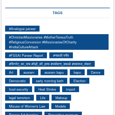
TAGS
#Analogue paneer
#ChristianMissionaries #MotherTeresaTruth
#ReligiousConversion #MissionariesOfCharity
#IndiaCultureAttack
#FSSAI Paneer Report
#नकली पनीर
#सिगरेट_का_सच #पेड़ों_की_हत्या #पर्यावरण_बचाओ #स्वास्थ्य_संकट
Art
asaram
asaram bapu
bapu
Dance
Democratic
early morning bath
Election
food security
Heat Stroke
import
legal terrorism
Life
Makeup
Misuse of Women's Law
Models
Paneer Adulteration
Preventive measure