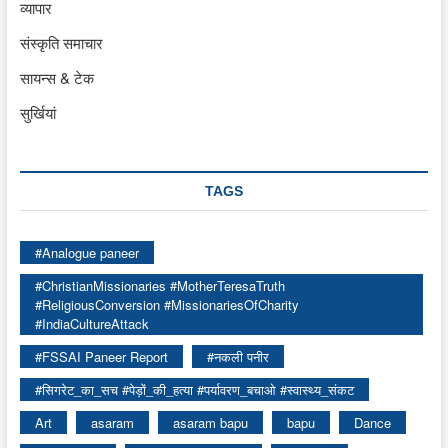
व्यापार
संस्कृति समाचार
सायन्स & टेक
सुर्खियां
TAGS
#Analogue paneer
#ChristianMissionaries #MotherTeresaTruth
#ReligiousConversion #MissionariesOfCharity
#IndiaCultureAttack
#FSSAI Paneer Report
#नकली पनीर
#सिगरेट_का_सच #पेड़ों_की_हत्या #पर्यावरण_बचाओ #स्वास्थ्य_संकट
Art
asaram
asaram bapu
bapu
Dance