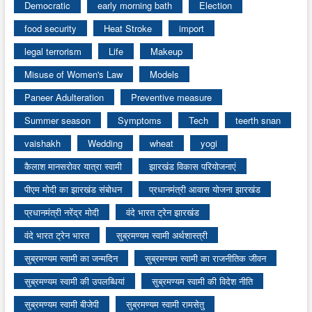
Democratic
early morning bath
Election
food security
Heat Stroke
import
legal terrorism
Life
Makeup
Misuse of Women's Law
Models
Paneer Adulteration
Preventive measure
Summer season
Symptoms
Tech
teerth snan
vaishakh
Wedding
wheat
yogi
कैलाश मानसरोवर यात्रा स्वामी
झारखंड विकास परियोजनाएं
पीएम मोदी का झारखंड संबोधन
प्रधानमंत्री आवास योजना झारखंड
प्रधानमंत्री नरेंद्र मोदी
वंदे भारत ट्रेन झारखंड
वंदे भारत ट्रेन भारत
सुब्रमण्यम स्वामी अर्थशास्त्री
सुब्रमण्यम स्वामी का जन्मदिन
सुब्रमण्यम स्वामी का राजनीतिक जीवन
सुब्रमण्यम स्वामी की उपलब्धियां
सुब्रमण्यम स्वामी की विदेश नीति
सुब्रमण्यम स्वामी बीजेपी
सुब्रमण्यम स्वामी रामसेतु