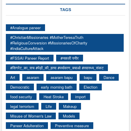
TAGS
#Analogue paneer
#ChristianMissionaries #MotherTeresaTruth
#ReligiousConversion #MissionariesOfCharity
#IndiaCultureAttack
#FSSAI Paneer Report
#नकली पनीर
#सिगरेट_का_सच #पेड़ों_की_हत्या #पर्यावरण_बचाओ #स्वास्थ्य_संकट
Art
asaram
asaram bapu
bapu
Dance
Democratic
early morning bath
Election
food security
Heat Stroke
import
legal terrorism
Life
Makeup
Misuse of Women's Law
Models
Paneer Adulteration
Preventive measure