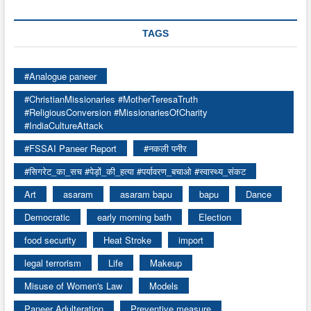
TAGS
#Analogue paneer
#ChristianMissionaries #MotherTeresaTruth
#ReligiousConversion #MissionariesOfCharity
#IndiaCultureAttack
#FSSAI Paneer Report
#नकली पनीर
#सिगरेट_का_सच #पेड़ों_की_हत्या #पर्यावरण_बचाओ #स्वास्थ्य_संकट
Art
asaram
asaram bapu
bapu
Dance
Democratic
early morning bath
Election
food security
Heat Stroke
import
legal terrorism
Life
Makeup
Misuse of Women's Law
Models
Paneer Adulteration
Preventive measure