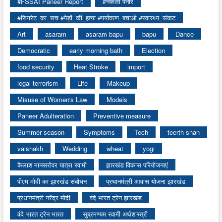
#FSSAI Paneer Report
#नकली पनीर
#सिगरेट_का_सच #पेड़ों_की_हत्या #पर्यावरण_बचाओ #स्वास्थ्य_संकट
Art
asaram
asaram bapu
bapu
Dance
Democratic
early morning bath
Election
food security
Heat Stroke
import
legal terrorism
Life
Makeup
Misuse of Women's Law
Models
Paneer Adulteration
Preventive measure
Summer season
Symptoms
Tech
teerth snan
vaishakh
Wedding
wheat
yogi
कैलाश मानसरोवर यात्रा स्वामी
झारखंड विकास परियोजनाएं
पीएम मोदी का झारखंड संबोधन
प्रधानमंत्री आवास योजना झारखंड
प्रधानमंत्री नरेंद्र मोदी
वंदे भारत ट्रेन झारखंड
वंदे भारत ट्रेन भारत
सुब्रमण्यम स्वामी अर्थशास्त्री