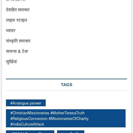
देशहित समाचार
लाइफ स्टाइल
व्यापार
संस्कृति समाचार
सायन्स & टेक
सुर्खियां
TAGS
#Analogue paneer
#ChristianMissionaries #MotherTeresaTruth
#ReligiousConversion #MissionariesOfCharity
#IndiaCultureAttack