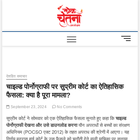
Skip
to
Lok
content
Chetna
M
e
n
u
B
u
देशहित समाचार
t
चाइल्ड पोर्नोग्राफी पर सुप्रीम कोर्ट का ऐतिहासिक
t
o
फैसला: क्या है पूरा मामला?
n
September 23, 2024
No Comments
सुप्रीम कोर्ट ने सोमवार को एक ऐतिहासिक फैसला सुनाते हुए कहा कि
चाइल्ड
पोर्नोग्राफी देखना और उसे डाउनलोड करना
यौन अपराधों से बच्चों का संरक्षण
अधिनियम (POCSO एक्ट 2012) के तहत अपराध की श्रेणी में आएगा। यह
निर्णय मद्रास हाई कोर्ट के उस फैसले को चुनौती देने वाली याचिका पर सुनाया