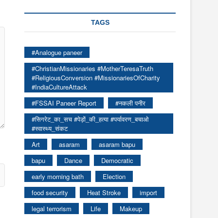
TAGS
#Analogue paneer
#ChristianMissionaries #MotherTeresaTruth
#ReligiousConversion #MissionariesOfCharity
#IndiaCultureAttack
#FSSAI Paneer Report
#नकली पनीर
#सिगरेट_का_सच #पेड़ों_की_हत्या #पर्यावरण_बचाओ
#स्वास्थ्य_संकट
Art
asaram
asaram bapu
bapu
Dance
Democratic
early morning bath
Election
food security
Heat Stroke
import
legal terrorism
Life
Makeup