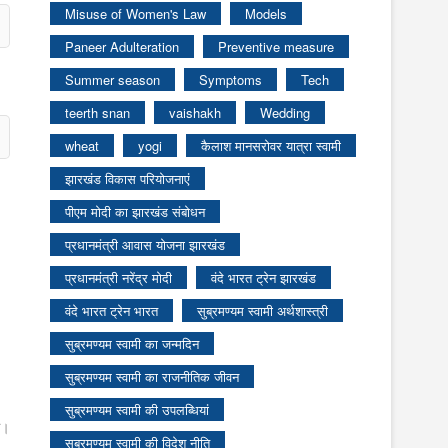
Misuse of Women's Law
Models
Paneer Adulteration
Preventive measure
Summer season
Symptoms
Tech
teerth snan
vaishakh
Wedding
wheat
yogi
कैलाश मानसरोवर यात्रा स्वामी
झारखंड विकास परियोजनाएं
पीएम मोदी का झारखंड संबोधन
प्रधानमंत्री आवास योजना झारखंड
प्रधानमंत्री नरेंद्र मोदी
वंदे भारत ट्रेन झारखंड
वंदे भारत ट्रेन भारत
सुब्रमण्यम स्वामी अर्थशास्त्री
सुब्रमण्यम स्वामी का जन्मदिन
सुब्रमण्यम स्वामी का राजनीतिक जीवन
सुब्रमण्यम स्वामी की उपलब्धियां
ा।
सुब्रमण्यम स्वामी की विदेश नीति