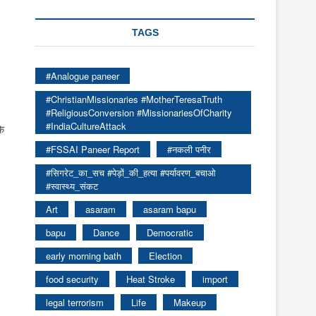
TAGS
#Analogue paneer
#ChristianMissionaries #MotherTeresaTruth
#ReligiousConversion #MissionariesOfCharity
#IndiaCultureAttack
कि
#FSSAI Paneer Report
#नकली पनीर
#सिगरेट_का_सच #पेड़ों_की_हत्या #पर्यावरण_बचाओ
#स्वास्थ्य_संकट
Art
asaram
asaram bapu
bapu
Dance
Democratic
early morning bath
Election
food security
Heat Stroke
import
legal terrorism
Life
Makeup