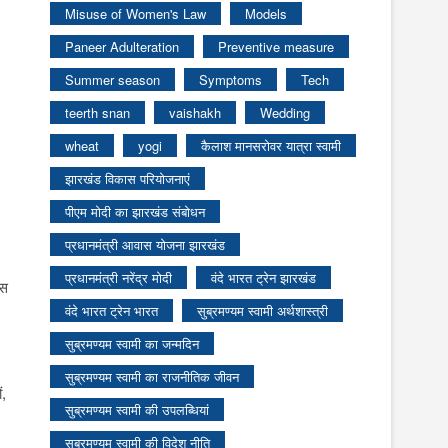
Misuse of Women's Law
Models
Paneer Adulteration
Preventive measure
Summer season
Symptoms
Tech
teerth snan
vaishakh
Wedding
wheat
yogi
कैलाश मानसरोवर यात्रा स्वामी
झारखंड विकास परियोजनाएं
पीएम मोदी का झारखंड संबोधन
प्रधानमंत्री आवास योजना झारखंड
प्रधानमंत्री नरेंद्र मोदी
वंदे भारत ट्रेन झारखंड
इस
वंदे भारत ट्रेन भारत
सुब्रमण्यम स्वामी अर्थशास्त्री
सुब्रमण्यम स्वामी का जन्मदिन
सुब्रमण्यम स्वामी का राजनीतिक जीवन
ं,
सुब्रमण्यम स्वामी की उपलब्धियां
सुब्रमण्यम स्वामी की विदेश नीति