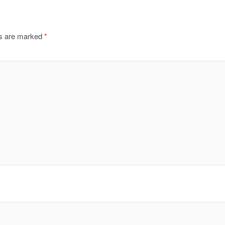
ds are marked
*