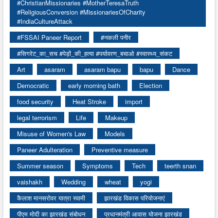
#ChristianMissionaries #MotherTeresaTruth
#ReligiousConversion #MissionariesOfCharity
#IndiaCultureAttack
#FSSAI Paneer Report
#नकली पनीर
#सिगरेट_का_सच #पेड़ों_की_हत्या #पर्यावरण_बचाओ #स्वास्थ्य_संकट
Art
asaram
asaram bapu
bapu
Dance
Democratic
early morning bath
Election
food security
Heat Stroke
import
legal terrorism
Life
Makeup
Misuse of Women's Law
Models
Paneer Adulteration
Preventive measure
Summer season
Symptoms
Tech
teerth snan
vaishakh
Wedding
wheat
yogi
कैलाश मानसरोवर यात्रा स्वामी
झारखंड विकास परियोजनाएं
पीएम मोदी का झारखंड संबोधन
प्रधानमंत्री आवास योजना झारखंड