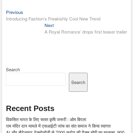
Previous
Post
Previous
post:
Introducing Fashion’s Freakishly Cool New Trend
navigation
Next
Next
post:
A Royal Romance’ drops first teaser trailer
Search
Search
Recent Posts
विकसित भारत के लिए सतत कृषि जरूरी : ओम बिरला
राम मंदिर दान मामले में एसआईटी जांच का संत समाज ने किया स्वागत
AI और सैटेलाइट टेक्नोलॉजी से 7000 करोड़ की टैक्स चोरी का खुलासा, 900