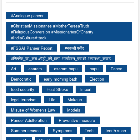
#Analogue paneer
#ChristianMissionaries #MotherTeresaTruth
#ReligiousConversion #MissionariesOfCharity
#IndiaCultureAttack
#FSSAI Paneer Report
#नकली पनीर
#सिगरेट_का_सच #पेड़ों_की_हत्या #पर्यावरण_बचाओ #स्वास्थ्य_संकट
Art
asaram
asaram bapu
bapu
Dance
Democratic
early morning bath
Election
food security
Heat Stroke
import
legal terrorism
Life
Makeup
Misuse of Women's Law
Models
Paneer Adulteration
Preventive measure
Summer season
Symptoms
Tech
teerth snan